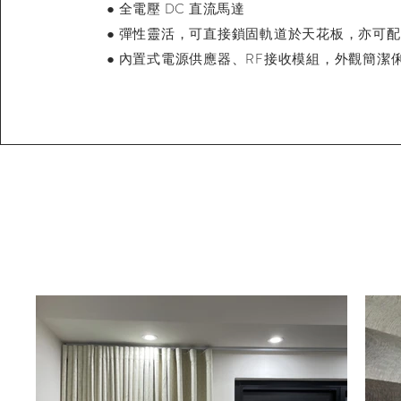
● 全電壓 DC 直流馬達
● 彈性靈活，可直接鎖固軌道於天花
板，亦可配
● 內置式電源供應器、RF接收模組，外
觀簡潔