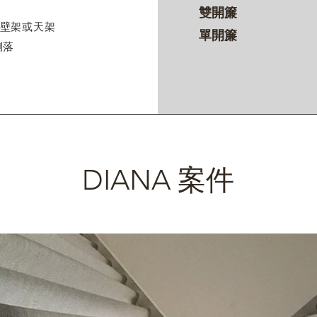
雙開簾
壁架或天架
單開簾
俐落
DIANA 案件