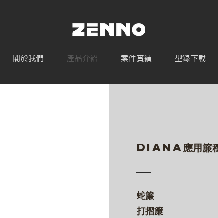
關於我們
產品介紹
案件實績
型錄下載
DIANA應用簾
蛇簾
打摺簾