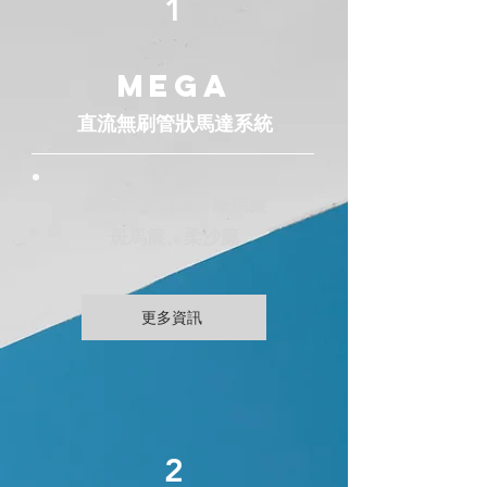
1
MEGA
直流無刷
管狀馬達系統
捲簾、木百葉、羅馬簾
斑馬簾、柔沙簾
更多資訊
2