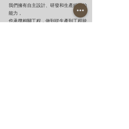
我們擁有自主設計、研發和生產組裝的
能力，
也承攬相關工程，做到從生產到工程統
包一條龍服務
我們能提供:
• 客製化產品組裝
• 馬達規格調整
• 成品生產並組立
• 相關五金料件研發及生產
上一篇 < 業務領域