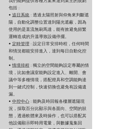
我們能夠提供各種方案來達到業主的規劃
包括 :
•
追日系統
: 透過太陽照射與仰角來判斷遮
陽，自動化調整位置達到陽光遮蔽，因為
使用的是直流無刷馬達，能有效避免頻繁
運轉造成的升溫導致設備停擺。
•
定時管理
: 設定日常安排時程，任何時間
和情況都能安排進入，達到每日自動化控
制。
•
情境排程
: 獨立的空間能夠設定專屬的情
境，比如會議室能夠設定進入、離開、會
議中等多種情境，搭配燈具和空調能夠達
到一鍵式控制，快速切換也避免有設備遺
漏。
•
中控中心
: 能夠及時回報各樓層遮陽現
況，採取百分比顯示與各面向、空間的狀
態，透過軟體來及時操作，也可以搭配其
他設備顯示即時用電量，與數據蒐集回