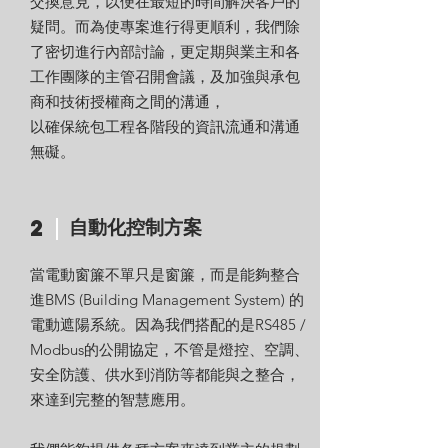
交換意見，以便在最短的時間解決客戶的
疑問。而為使專案進行得更順利，我們除
了密切進行內部討論，更定期與業主和各
工作團隊的主管召開會議，及加強與承包
商和技術授權商之間的溝通，
以確保統包工程各階段的資訊流通和溝通
無礙。
自動化控制方案
2
當電動窗簾不單只是窗簾，而是能夠整合
進BMS (Building Management System) 的
電動遮陽系統。因為我們搭配的是RS485 /
Modbus的公開協定，不管是燈控、空調、
安全防護、供水到消防等都能與之整合，
來達到完整的智慧應用。