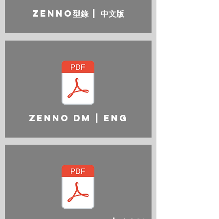
ZENNO
型錄 | 中文版
ZENNO DM | ENG