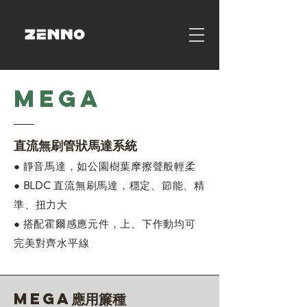
MEGA
​​​直流無刷管狀馬達系統
● 靜音馬達，如公園樹葉摩擦聲般輕柔
●
BLDC
直流無刷馬達，穩定、節能、精
準、扭力大
● 搭配霍爾感應元件，上、下作動均可
完
美對齊水平線
MEGA應用簾種